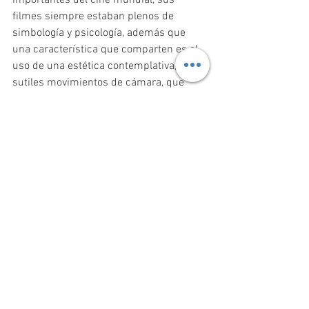
importantes del cine mundial, sus 
filmes siempre estaban plenos de 
simbología y psicología, además que 
una característica que comparten es el 
uso de una estética contemplativa, con 
sutiles movimientos de cámara, que 
recorren  de forma casi imperceptible el 
espacio y el tiempo, con el mismo 
detenimiento con que Tarkovsky exploró 
la complejidad de lo humano y la 
existencia. Hoy 4 de abril celebremos su 
vida y obra
Escrito por Raúl Alejandro Ramos 
Camacho estudiante de Licenciatura en 
Cinematografía de la Escuela Ilumina 
Fotografía de Maximilian Le Cain, revista 
Senses of Cinema