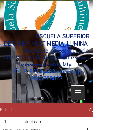
ESCUELA SUPERIOR
DE CINE Y MULTIMEDIA ILUMINA
Inscríbete!
Ignacio
Dirección:
Luis Vallarta 633 sur
(entre Padre Mier y
Centro, Mty.
Matamoros)
Tel.
8182184488
whatsapp
8186858023
Entrada
Todas las entradas