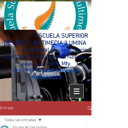
ESCUELA SUPERIOR
DE CINE Y MULTIMEDIA ILUMINA
Inscríbete!
Ignacio
Dirección:
Luis Vallarta 633 sur
(entre Padre Mier y
Centro, Mty.
Matamoros)
Tel.
8182184488
whatsapp
8186858023
Entrada
Todas las entradas
Escuela de Cine Ilumina