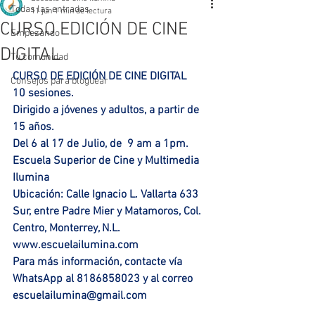
Todas las entradas
11 jun
1 min de lectura
CURSO EDICIÓN DE CINE
Empezando
DIGITAL
Tu comunidad
CURSO DE EDICIÓN DE CINE DIGITAL
Consejos para bloguear
10 sesiones.
Dirigido a jóvenes y adultos, a partir de 
15 años.
Del 6 al 17 de Julio, de  9 am a 1pm.
Escuela Superior de Cine y Multimedia 
Ilumina
Ubicación: Calle Ignacio L. Vallarta 633 
Sur, entre Padre Mier y Matamoros, Col. 
Centro, Monterrey, N.L. 
www.escuelailumina.com
Para más información, contacte vía 
WhatsApp al 8186858023 y al correo 
escuelailumina@gmail.com