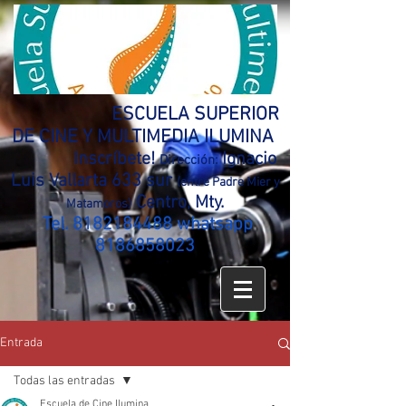
ESCUELA SUPERIOR
DE CINE Y MULTIMEDIA ILUMINA
Inscríbete!
Ignacio
Dirección:
Luis Vallarta 633 sur
(entre Padre Mier y
Centro, Mty.
Matamoros)
Tel.
8182184488
whatsapp
8186858023
Entrada
Todas las entradas
Escuela de Cine Ilumina