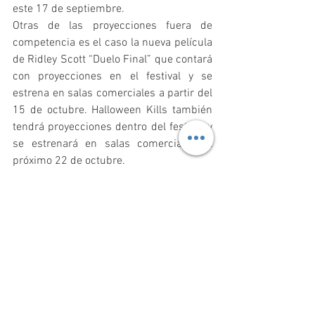
este 17 de septiembre.
Otras de las proyecciones fuera de 
competencia es el caso la nueva película 
de Ridley Scott “Duelo Final” que contará 
con proyecciones en el festival y se 
estrena en salas comerciales a partir del 
15 de octubre. Halloween Kills también 
tendrá proyecciones dentro del festival y 
se estrenará en salas comerciales el 
próximo 22 de octubre.
El festival de Venecia durará hasta este 
11 de septiembre y se espera que en 
fechas próximas las películas 
participantes dentro de la competencia 
estén disponibles en plataformas de 
streaming y salas comerciales. 