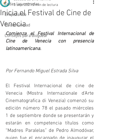
Todas las entradas
3 sept 2021
2 min de lectura
Inicia el Festival de Cine de
Empezando
Venecia
Tu comunidad
Comienza el Festival Internacional de 
Consejos para bloguear
Cine de Venecia con presencia 
latinoamericana.
Por Fernando Miguel Estrada Silva
El Festival Internacional de cine de 
Venecia (Mostra Internazionale d'Arte 
Cinematografica di Venezia) comenzó su 
edición número 78 el pasado miércoles 
1 de septiembre donde se presentarán y 
estarán en competencia títulos como 
“Madres Paralelas” de Pedro Almodóvar, 
quien fue el encargado de inaugurar el 