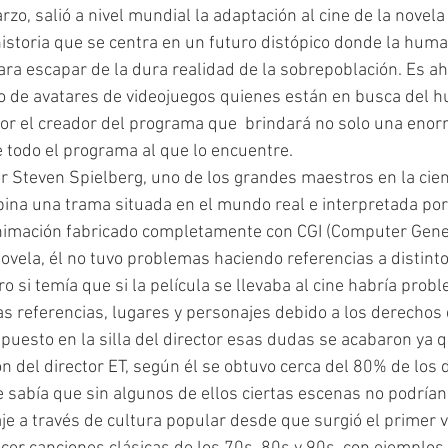
o, salió a nivel mundial la adaptación al cine de la novela
historia que se centra en un futuro distópico donde la hum
para escapar de la dura realidad de la sobrepoblación. Es ah
 de avatares de videojuegos quienes están en busca del h
or el creador del programa que  brindará no solo una enor
 todo el programa al que lo encuentre.
or Steven Spielberg, uno de los grandes maestros en la cienc
ina una trama situada en el mundo real e interpretada por
imación fabricado completamente con CGI (Computer Gene
novela, él no tuvo problemas haciendo referencias a distint
ro si temía que si la película se llevaba al cine habría prob
as referencias, lugares y personajes debido a los derechos 
puesto en la silla del director esas dudas se acabaron ya 
ón del director ET, según él se obtuvo cerca del 80% de los
 sabía que sin algunos de ellos ciertas escenas no podrían
aje a través de cultura popular desde que surgió el primer 