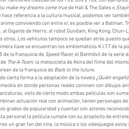
cer canciones clásicas de los 70s, 80s y 90s, con ejemplos
ou make my dreams come true 
de Hall & The Oates o 
Stayin
e hace referencia a la cultura musical, podemos ver tambié
anime conviviendo con entre sí; es posible ver a Batman, Tr
n, al Gigante de Hierro, al robot Gundam, King Kong, Chun-Li
 otros. Los vehículos tampoco se quedan atrás puesto que
rimera llave se encuentran los emblemáticos K.I.T.T de la po
5 de la franquicia de 
Speed Racer, 
el Batimóvil de la serie 
 de 
The A-Team,
 la motocicleta de Akira del filme del mism
orean de la franquicia de 
Back to the future. 
 de cierta forma a la adaptación de la novela 
¿Quién engañó 
emeckis en donde personas reales conviven con dibujos an
caricaturas, visto de cierto modo ambas películas son sum
binan actuación real con animación, tienen personajes de 
rtos grados de popularidad y cuentan con actores reconocido
ta personal la película cumple con su propósito de entreten
res un gran fan del cine, la música o los videojuegos estoy