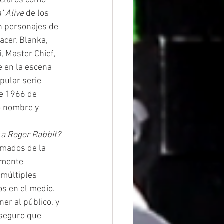
 claros como 
’ Alive 
de los 
n personajes de 
acer, Blanka, 
, Master Chief, 
 en la escena 
pular serie 
de 1966 de 
o nombre y 
a Roger Rabbit? 
imados de la 
amente 
múltiples 
s en el medio. 
er al público, y 
 seguro que 