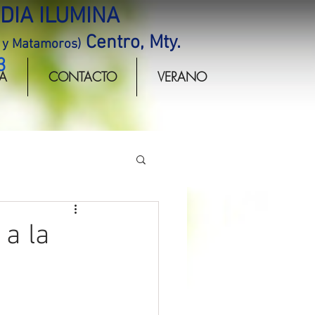
DIA ILUMINA
Centro, Mty.
r y Matamoros)
3
A
CONTACTO
VERANO
 a la